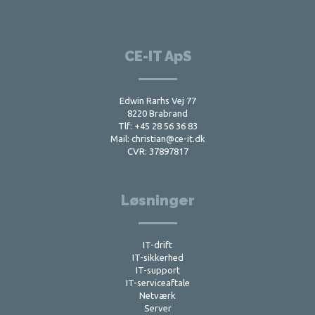
CE-IT ApS
Edwin Rarhs Vej 77
8220 Brabrand
Tlf:
+45 28 56 36 83
Mail:
christian@ce-it.dk
CVR: 37897817
Løsninger
IT-drift
IT-sikkerhed
IT-support
IT-serviceaftale
Netværk
Server