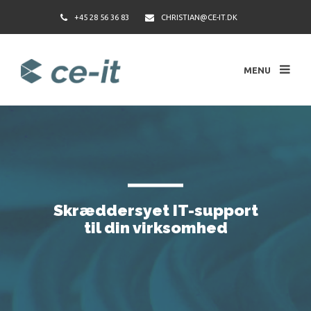
+45 28 56 36 83
CHRISTIAN@CE-IT.DK
MENU
Skræddersyet IT-support
til din virksomhed